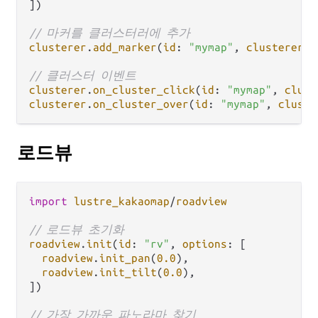
])

// 마커를 클러스터러에 추가
clusterer
.
add_marker
(
id
: 
"mymap"
, 
clusterer_i
// 클러스터 이벤트
clusterer
.
on_cluster_click
(
id
: 
"mymap"
, 
clust
clusterer
.
on_cluster_over
(
id
: 
"mymap"
, 
cluste
로드뷰
import
lustre_kakaomap
/
roadview
// 로드뷰 초기화
roadview
.
init
(
id
: 
"rv"
, 
options
: [

roadview
.
init_pan
(
0.0
),

roadview
.
init_tilt
(
0.0
),

])

// 가장 가까운 파노라마 찾기