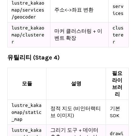
lustre_kakao
serv
주소<->좌표 변환
map/services
ices
/geocoder
lustre_kakao
clus
마커 클러스터링 + 이
map/clustere
tere
벤트 확장
r
r
유틸리티 (Stage 4)
필요
라이
모듈
설명
브러
리
lustre_kaka
정적 지도 (비인터랙티
기본
omap/static
브 이미지)
SDK
_map
그리기 도구 + 데이터
lustre_kaka
drawi