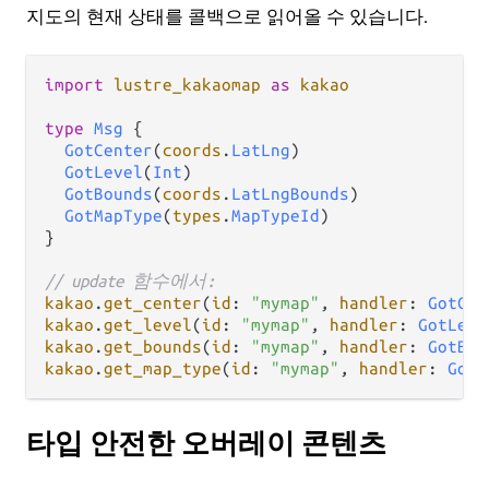
지도의 현재 상태를 콜백으로 읽어올 수 있습니다.
import
lustre_kakaomap
as
kakao
type
Msg
 {

GotCenter
(
coords
.
LatLng
)

GotLevel
(
Int
)

GotBounds
(
coords
.
LatLngBounds
)

GotMapType
(
types
.
MapTypeId
)

}

// update 함수에서:
kakao
.
get_center
(
id
: 
"mymap"
, 
handler
: 
GotCen
kakao
.
get_level
(
id
: 
"mymap"
, 
handler
: 
GotLeve
kakao
.
get_bounds
(
id
: 
"mymap"
, 
handler
: 
GotBou
kakao
.
get_map_type
(
id
: 
"mymap"
, 
handler
: 
GotM
타입 안전한 오버레이 콘텐츠