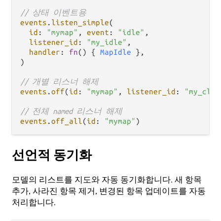
// 상태 이벤트용
events
.
listen_simple
(

id
: 
"mymap"
, 
event
: 
"idle"
,

listener_id
: 
"my_idle"
,

handler
: 
fn
() { 
MapIdle
 },

)

// 개별 리스너 해제
events
.
off
(
id
: 
"mymap"
, 
listener_id
: 
"my_clic
// 전체 named 리스너 해제
events
.
off_all
(
id
: 
"mymap"
선언적 동기화
모델의 리스트를 지도와 자동 동기화합니다. 새 항목
추가, 사라진 항목 제거, 변경된 항목 업데이트를 자동
처리합니다.