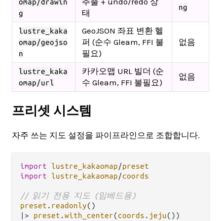
추출 + undo/redo 상
omap/drawin
ng
태
g
GeoJSON 좌표 변환 헬
lustre_kaka
퍼 (순수 Gleam, FFI 불
없음
omap/geojso
필요)
n
카카오맵 URL 빌더 (순
lustre_kaka
없음
수 Gleam, FFI 불필요)
omap/url
프리셋 시스템
자주 쓰는 지도 설정을 파이프라인으로 조합합니다.
import
lustre_kakaomap
/
preset
import
lustre_kakaomap
/
coords
// 읽기 전용 지도 (임베드용)
preset
.
readonly
|>
preset
.
with_center
(
coords
.
jeju