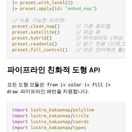
|>
preset
.
with_level
(
5
|>
preset
.
apply
(
id
: 
"embed_map"
)

// 사용 가능한 프리셋:
preset
.
clean_map
()      
// 기본 로드맵
preset
.
satellite
()      
// 위성 뷰
preset
.
hybrid
()         
// 하이브리드 (위성 +
preset
.
readonly
()       
// 읽기 전용 (드래그/
preset
.
full_control
()   
// 모든 인터랙션 활성
파이프라인 친화적 도형 API
모든 도형 모듈은
from |> color |> fill |>
파이프라인 패턴을 지원합니다.
draw
import
lustre_kakaomap
/
polyline
import
lustre_kakaomap
/
circle
import
lustre_kakaomap
/
coords
import
lustre_kakaomap
/
types