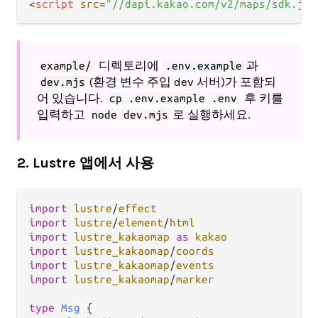
<
script
src
=
"//dapi.kakao.com/v2/maps/sdk.js?
디렉토리에
과
example/
.env.example
(환경 변수 주입 dev 서버)가 포함되
dev.mjs
어 있습니다.
후 키를
cp .env.example .env
입력하고
로 실행하세요.
node dev.mjs
2. Lustre 앱에서 사용
import
lustre
/
effect
import
lustre
/
element
/
html
import
lustre_kakaomap
as
kakao
import
lustre_kakaomap
/
coords
import
lustre_kakaomap
/
events
import
lustre_kakaomap
/
marker
type
Msg
 {
