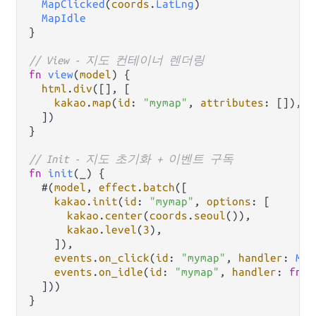
MapClicked
(
coords
.
LatLng
)

MapIdle
}

// View - 지도 컨테이너 렌더링
fn
view
(
model
) {

html
.
div
([], [

kakao
.
map
(
id
: 
"mymap"
, 
attributes
: []),

  ])

}

// Init - 지도 초기화 + 이벤트 구독
fn
init
(_) {

  #(
model
, 
effect
.
batch
([

kakao
.
init
(
id
: 
"mymap"
, 
options
: [

kakao
.
center
(
coords
.
seoul
()),

kakao
.
level
(
3
),

    ]),

events
.
on_click
(
id
: 
"mymap"
, 
handler
: 
Map
events
.
on_idle
(
id
: 
"mymap"
, 
handler
: 
fn
()
  ]))

}
