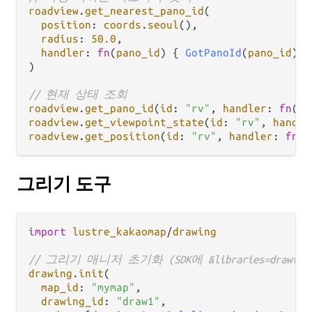
roadview
.
get_nearest_pano_id
(

position
: 
coords
.
seoul
(),

radius
: 
50.0
,

handler
: 
fn
(
pano_id
) { 
GotPanoId
(
pano_id
) },
)

// 현재 상태 조회
roadview
.
get_pano_id
(
id
: 
"rv"
, 
handler
: 
fn
(
pi
roadview
.
get_viewpoint_state
(
id
: 
"rv"
, 
handle
roadview
.
get_position
(
id
: 
"rv"
, 
handler
: 
fn
(
p
그리기 도구
import
lustre_kakaomap
/
drawing
// 그리기 매니저 초기화 (SDK에 &libraries=drawin
drawing
.
init
(

map_id
: 
"mymap"
,

drawing_id
: 
"draw1"
,
