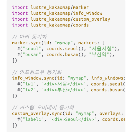
import
lustre_kakaomap
/
marker
import
lustre_kakaomap
/
info_window
import
lustre_kakaomap
/
custom_overlay
import
lustre_kakaomap
/
coords
// 마커 동기화
marker
.
sync
(
id
: 
"mymap"
, 
markers
: [

  #(
"seoul"
, 
coords
.
seoul
(), 
"서울시청"
),

  #(
"busan"
, 
coords
.
busan
(), 
"부산역"
),

])

// 인포윈도우 동기화
info_window
.
sync
(
id
: 
"mymap"
, 
info_windows
: [

  #(
"iw1"
, 
"<div>서울</div>"
, 
coords
.
seoul
()),
  #(
"iw2"
, 
"<div>부산</div>"
, 
coords
.
busan
()),
])

// 커스텀 오버레이 동기화
custom_overlay
.
sync
(
id
: 
"mymap"
, 
overlays
: [

  #(
"label1"
, 
"<div>Seoul</div>"
, 
coords
.
seou