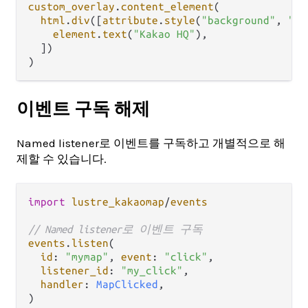
custom_overlay
.
content_element
(

html
.
div
([
attribute
.
style
(
"background"
, 
"#f
element
.
text
(
"Kakao HQ"
),

  ])

이벤트 구독 해제
Named listener로 이벤트를 구독하고 개별적으로 해
제할 수 있습니다.
import
lustre_kakaomap
/
events
// Named listener로 이벤트 구독
events
.
listen
(

id
: 
"mymap"
, 
event
: 
"click"
,

listener_id
: 
"my_click"
,

handler
: 
MapClicked
,

)
