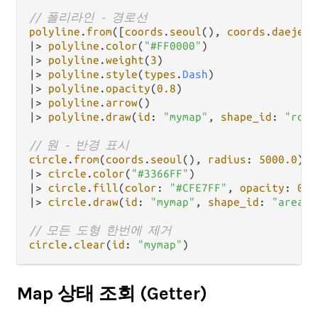
// 폴리라인 - 경로선
polyline
.
from
([
coords
.
seoul
(), 
coords
.
daejeon
|>
polyline
.
color
(
"#FF0000"
|>
polyline
.
weight
(
3
|>
polyline
.
style
(
types
.
Dash
|>
polyline
.
opacity
(
0.8
|>
polyline
.
arrow
|>
polyline
.
draw
(
id
: 
"mymap"
, 
shape_id
: 
"rout
// 원 - 반경 표시
circle
.
from
(
coords
.
seoul
(), 
radius
: 
5000.0
|>
circle
.
color
(
"#3366FF"
|>
circle
.
fill
(
color
: 
"#CFE7FF"
, 
opacity
: 
0.3
|>
circle
.
draw
(
id
: 
"mymap"
, 
shape_id
: 
"area"
)

// 모든 도형 한번에 제거
circle
.
clear
(
id
: 
"mymap"
Map 상태 조회 (Getter)