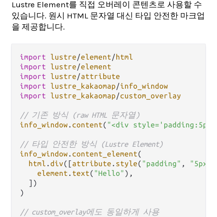
Lustre Element를 직접 오버레이 콘텐츠로 사용할 수
있습니다. 원시 HTML 문자열 대신 타입 안전한 마크업
을 제공합니다.
import
lustre
/
element
/
html
import
lustre
/
element
import
lustre
/
attribute
import
lustre_kakaomap
/
info_window
import
lustre_kakaomap
/
custom_overlay
// 기존 방식 (raw HTML 문자열)
info_window
.
content
(
"<div style='padding:5px'
// 타입 안전한 방식 (Lustre Element)
info_window
.
content_element
(

html
.
div
([
attribute
.
style
(
"padding"
, 
"5px"
)
element
.
text
(
"Hello"
),

  ])

)

// custom_overlay에도 동일하게 사용