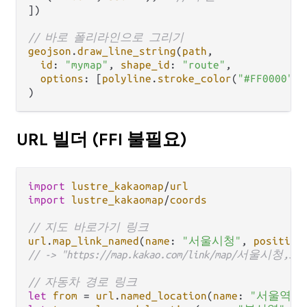
])

// 바로 폴리라인으로 그리기
geojson
.
draw_line_string
(
path
,

id
: 
"mymap"
, 
shape_id
: 
"route"
,

options
: [
polyline
.
stroke_color
(
"#FF0000"
)]
URL 빌더 (FFI 불필요)
import
lustre_kakaomap
/
url
import
lustre_kakaomap
/
coords
// 지도 바로가기 링크
url
.
map_link_named
(
name
: 
"서울시청"
, 
position
// -> "https://map.kakao.com/link/map/서울시청,37.5
// 자동차 경로 링크
let
from
=
url
.
named_location
(
name
: 
"서울역"
,