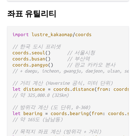
좌표 유틸리티
import
lustre_kakaomap
/
coords
// 한국 도시 프리셋
coords
.
seoul
()      
// 서울시청
coords
.
busan
()      
// 부산역
coords
.
pangyo
()     
// 판교 카카오 본사
// + daegu, incheon, gwangju, daejeon, ulsan, sejo
// 거리 계산 (Haversine 공식, 미터 단위)
let
distance
=
coords
.
distance
(
from
: 
coords
.
s
// 약 325,000.0 (325km)
// 방위각 계산 (도 단위, 0-360)
let
bearing
=
coords
.
bearing
(
from
: 
coords
.
seo
// 약 165도 (남남동)
// 목적지 좌표 계산 (방위각 + 거리)