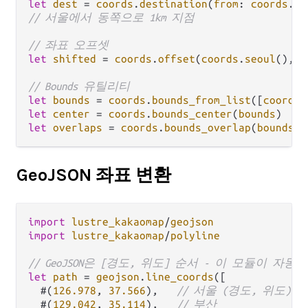
let
dest
=
coords
.
destination
(
from
: 
coords
.
se
// 서울에서 동쪽으로 1km 지점
// 좌표 오프셋
let
shifted
=
coords
.
offset
(
coords
.
seoul
(), 
l
// Bounds 유틸리티
let
bounds
=
coords
.
bounds_from_list
([
coords
.
let
center
=
coords
.
bounds_center
(
bounds
let
overlaps
=
coords
.
bounds_overlap
(
bounds_a
GeoJSON 좌표 변환
import
lustre_kakaomap
/
geojson
import
lustre_kakaomap
/
polyline
// GeoJSON은 [경도, 위도] 순서 - 이 모듈이 자동으
let
path
=
geojson
.
line_coords
([

  #(
126.978
, 
37.566
),   
// 서울 (경도, 위도)
  #(
129.042
, 
35.114
),   
// 부산