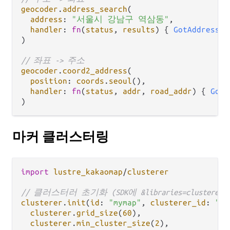
geocoder
.
address_search
(

address
: 
"서울시 강남구 역삼동"
,

handler
: 
fn
(
status
, 
results
) { 
GotAddress
(
s
)

// 좌표 -> 주소
geocoder
.
coord2_address
(

position
: 
coords
.
seoul
(),

handler
: 
fn
(
status
, 
addr
, 
road_addr
) { 
GotR
마커 클러스터링
import
lustre_kakaomap
/
clusterer
// 클러스터러 초기화 (SDK에 &libraries=clusterer
clusterer
.
init
(
id
: 
"mymap"
, 
clusterer_id
: 
"c1
clusterer
.
grid_size
(
60
),

clusterer
.
min_cluster_size
(
2
),
