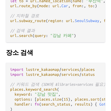
let
to
=
url
.
named_location
(
name
: 
"부산역"
, 
p
url
.
route_by
(
mode
: 
url
.
Car
, 
from
:, 
to
:)

// 지하철 경로
url
.
subway_route
(
region
: 
url
.
SeoulSubway
, 
fro
// 검색 결과
url
.
search
(
query
: 
"강남 카페"
장소 검색
import
lustre_kakaomap
/
services
/
places
import
lustre_kakaomap
/
services
/
status
// 키워드 검색 (SDK에 &libraries=services 필요)
places
.
keyword_search
(

keyword
: 
"강남 맛집"
,

options
: [
places
.
size
(
15
), 
places
.
sort
(
stat
handler
: 
fn
(
search_status
, 
results
) { 
GotPl
)
