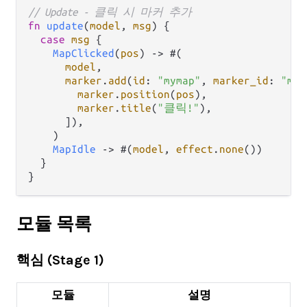
// Update - 클릭 시 마커 추가
fn
update
(
model
, 
msg
) {

case
msg
 {

MapClicked
(
pos
) 
->
 #(

model
,

marker
.
add
(
id
: 
"mymap"
, 
marker_id
: 
"m1"
marker
.
position
(
pos
),

marker
.
title
(
"클릭!"
),

      ]),

    )

MapIdle
->
 #(
model
, 
effect
.
none
())

  }

모듈 목록
핵심 (Stage 1)
모듈
설명