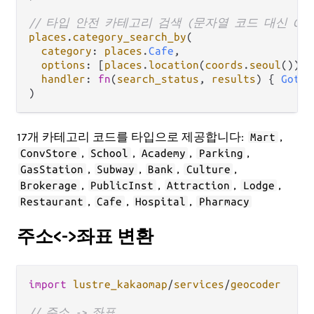
// 타입 안전 카테고리 검색 (문자열 코드 대신 Catego
places
.
category_search_by
(

category
: 
places
.
Cafe
,

options
: [
places
.
location
(
coords
.
seoul
()), 
handler
: 
fn
(
search_status
, 
results
) { 
GotCa
17개 카테고리 코드를 타입으로 제공합니다:
,
Mart
,
,
,
,
ConvStore
School
Academy
Parking
,
,
,
,
GasStation
Subway
Bank
Culture
,
,
,
,
Brokerage
PublicInst
Attraction
Lodge
,
,
,
Restaurant
Cafe
Hospital
Pharmacy
주소<->좌표 변환
import
lustre_kakaomap
/
services
/
geocoder
// 주소 -> 좌표